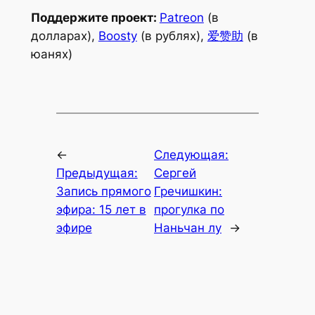
Поддержите проект:
Patreon
(в
долларах),
Boosty
(в рублях),
爱赞助
(в
юанях)
←
Следующая:
Предыдущая:
Сергей
Запись прямого
Гречишкин:
эфира: 15 лет в
прогулка по
эфире
Наньчан лу
→