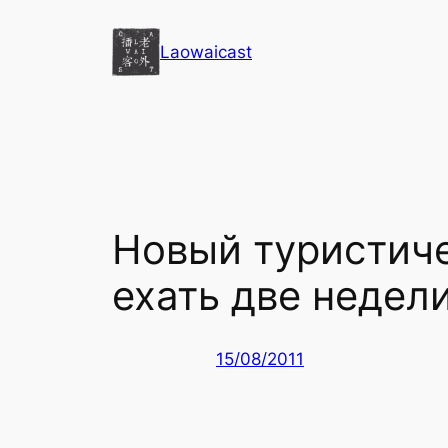
Перейти
к
Laowaicast
содержимому
Новый туристиче
ехать две недел
15/08/2011