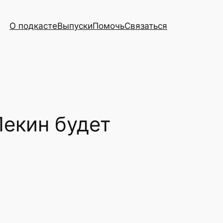
О подкасте
Выпуски
Помочь
Связаться
Пекин будет