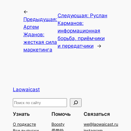
←
Следующая:
Руслан
Предыдущая:
Карманов:
Артем
информационная
Жданов:
борьба, приёмчики
жесткая сила
и передатчики
→
маркетинга
Laowaicast
П
о
Узнать
Помочь
Связаться
и
О подкасте
Boosty
we@laowaicast.ru
с
Все выпуски
爱赞助
instagram