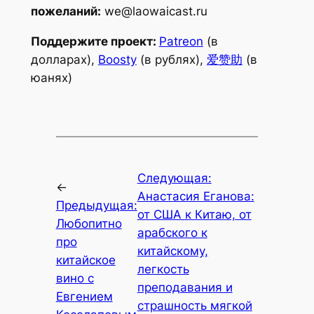
пожеланий:
we@laowaicast.ru
Поддержите проект:
Patreon
(в
долларах),
Boosty
(в рублях),
爱赞助
(в
юанях)
Следующая:
←
Анастасия Еганова:
Предыдущая:
от США к Китаю, от
Любопитно
арабского к
про
китайскому,
китайское
легкость
вино с
преподавания и
Евгением
страшность мягкой