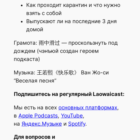
Как проходит карантин и что нужно
взять с собой
Выпускают ли на последние 3 дня
домой
Грамота: 雨中滑过 — проскользнуть под
дождем (чэнъюй создан героем
подкаста)
Музыка: 王若熙《快乐歌》 Ван Жо-си
“Веселая песня”
Подпишитесь на регулярный Laowaicast:
Мы есть на всех
основных платформах
,
в
Apple Podcasts
,
YouTube
,
на
Яндекс.Музыке
и
Spotify
.
Для вопросов и