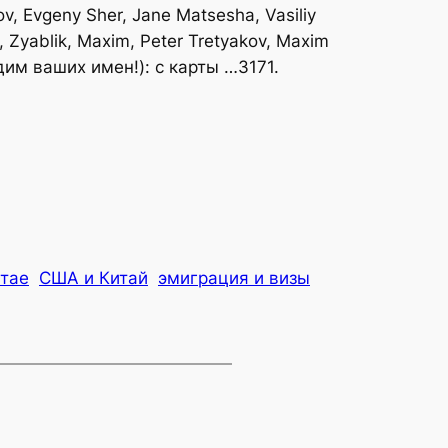
v, Evgeny Sher, Jane Matsesha, Vasiliy
 Zyablik, Maxim, Peter Tretyakov, Maxim
дим ваших имен!): c карты …3171.
итае
США и Китай
эмиграция и визы