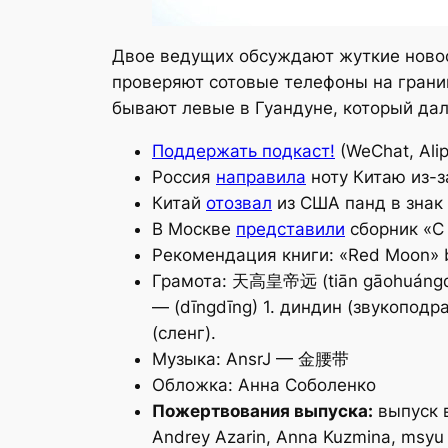
Двое ведущих обсуждают жуткие новос
проверяют сотовые телефоны на границ
бывают левые в Гуандуне, который дал
Поддержать подкаст!
(WeChat, Alip
Россия
направила
ноту Китаю из-з
Китай
отозвал
из США панд в знак
В Москве
представили
сборник «С 
Рекомендация книги: «Red Moon» b
Грамота: 天高皇帝远 (tiān gāohuángdì
— (dīngdīng) 1. диндин (звукоподр
(сленг).
Музыка: AnsrJ — 金腰带
Обложка: Анна Соболенко
Пожертвования выпуска:
выпуск 
Andrey Azarin, Anna Kuzmina, ms