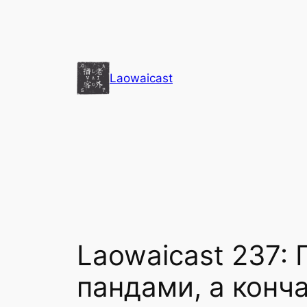
Перейти
к
содержимому
Laowaicast
Laowaicast 237:
пандами, а конча