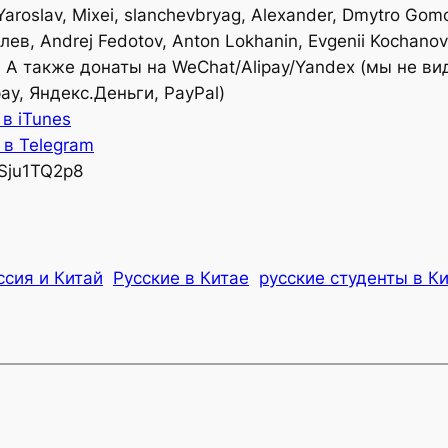
Yaroslav, Mixei, slanchevbryag, Alexander, Dmytro Gomo
ев, Andrej Fedotov, Anton Lokhanin, Evgenii Kochanov,
н. А также донаты на WeChat/Alipay/Yandex (мы не ви
ay, Яндекс.Деньги, PayPal)
в iTunes
 в Telegram
Sju1TQ2p8
ссия и Китай
Русские в Китае
русские студенты в К