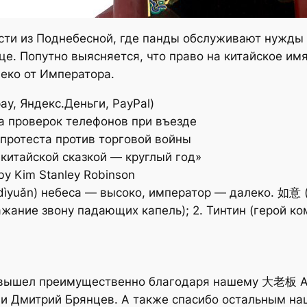
ти из Поднебесной, где панды обслуживают нужды 
е. Попутно выясняется, что право на китайское имя 
еко от Императора.
ay, Яндекс.Деньги, PayPal)
а проверок телефонов при въезде
 протеста против торговой войны
китайской сказкой — круглый год»
y Kim Stanley Robinson
yuǎn) небеса — высоко, император — далеко. 如意 (
ажание звону падающих капель); 2. Тинтин (герой ко
вышел преимущественно благодаря нашему 大老板 Ale
yu и Дмитрий Брянцев. А также спасибо остальным н