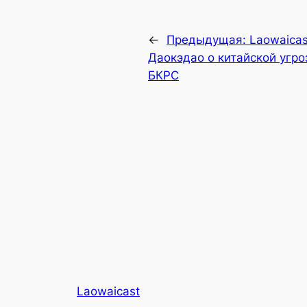
←
Предыдущая:
Laowaicas
Даокэдао о китайской угро
БКРС
Laowaicast