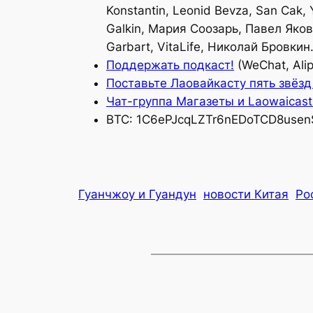
Konstantin, Leonid Bevza, San Cak, 
Galkin, Мария Соозарь, Павел Яковл
Garbart, VitaLife, Николай Бровки
Поддержать подкаст!
(WeChat, Alip
Поставьте Лаовайкасту пять звёзд 
Чат-группа Магазеты и Laowaicast
BTC: 1C6ePJcqLZTr6nEDoTCD8usen
Гуанчжоу и Гуандун
новости Китая
Ро