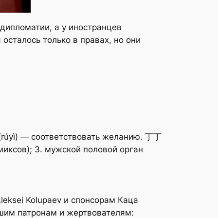
дипломатии, а у иностранцев
осталось только в правах, но они
rúyì) — соответствовать желанию. 丁丁
миксов); 3. мужской половой орган
ksei Kolupaev и спонсорам Каца
ашим патронам и жертвователям: