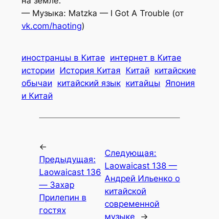
на земле.
— Музыка: Matzka — I Got A Trouble (от
vk.com/haoting
)
иностранцы в Китае
интернет в Китае
истории
История Китая
Китай
китайские
обычаи
китайский язык
китайцы
Япония
и Китай
←
Следующая:
Предыдущая:
Laowaicast 138 —
Laowaicast 136
Андрей Ильенко о
— Захар
китайской
Прилепин в
современной
гостях
музыке
→