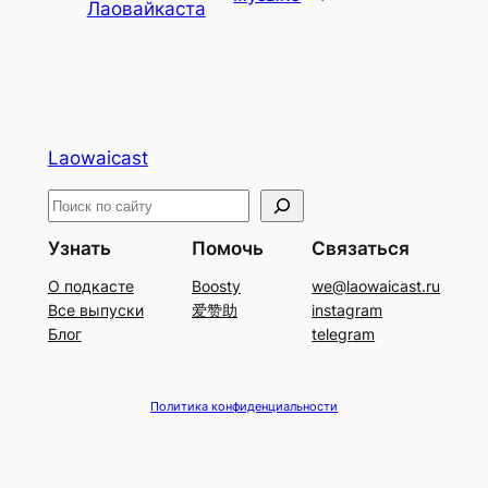
Лаовайкаста
Laowaicast
П
о
Узнать
Помочь
Связаться
и
О подкасте
Boosty
we@laowaicast.ru
с
Все выпуски
爱赞助
instagram
к
Блог
telegram
Политика конфиденциальности