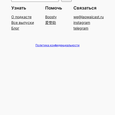
о
Узнать
Помочь
Связаться
и
О подкасте
Boosty
we@laowaicast.ru
с
Все выпуски
爱赞助
instagram
к
Блог
telegram
Политика конфиденциальности