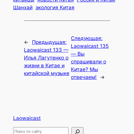
Шанхай
экология Китая
Следующая:
←
Предыдущая:
Laowaicast 135
Laowaicast 133 —
— Вы
Илья Лагутенко о
спрашивали о
жизни в Китае и
Китае? Мы
китайской музыке
отвечаем!
→
Laowaicast
П