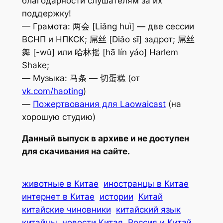
благодарности слушателям за их
поддержку!
— Грамота: 两会 [Liǎng huì] — две сессии
ВСНП и НПКСК; 屌丝 [Diǎo sī] задрот; 屌丝
舞 [-wǔ] или 哈林摇 [hā lín yáo] Harlem
Shake;
— Музыка: 马条 — 切蛋糕 (от
vk.com/haoting
)
—
Пожертвования для Laowaicast
(на
хорошую студию)
Данный выпуск в архиве и не доступен
для скачивания на сайте.
животные в Китае
иностранцы в Китае
интернет в Китае
истории
Китай
китайские чиновники
китайский язык
китайцы
новости Китая
Россия и Китай