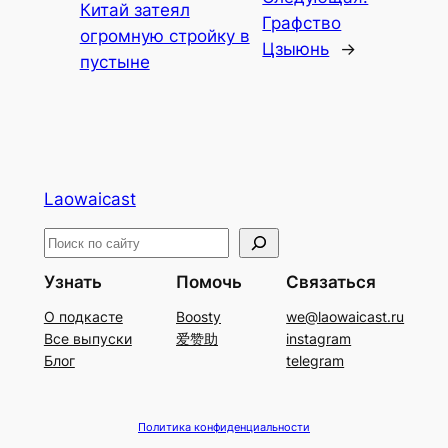
Китай затеял
Графство
огромную стройку в
Цзыюнь
→
пустыне
Laowaicast
П
о
Узнать
Помочь
Связаться
и
О подкасте
Boosty
we@laowaicast.ru
с
Все выпуски
爱赞助
instagram
к
Блог
telegram
Политика конфиденциальности