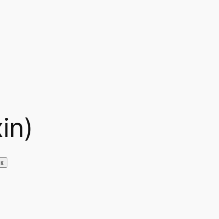
in)
к