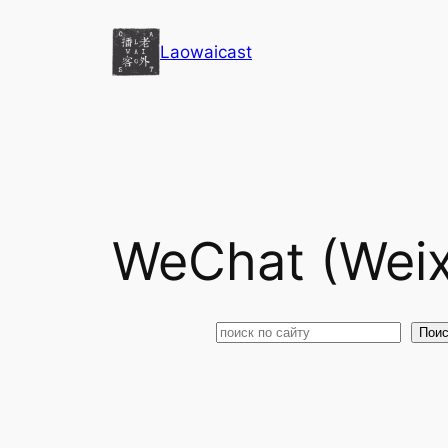
Перейти
к
Laowaicast
содержимому
WeChat (Weix
Поиск
Поис