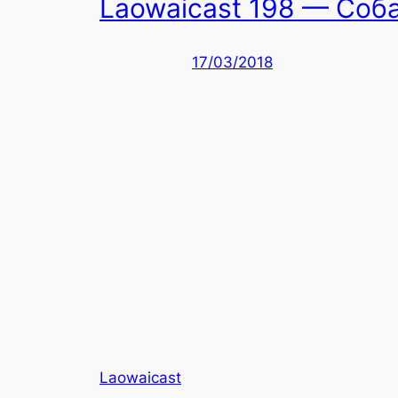
Laowaicast 198 — Соб
17/03/2018
Laowaicast