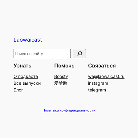
Laowaicast
П
о
Узнать
Помочь
Связаться
и
О подкасте
Boosty
we@laowaicast.ru
с
Все выпуски
爱赞助
instagram
к
Блог
telegram
Политика конфиденциальности