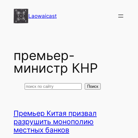
Перейти
к
Laowaicast
содержимому
премьер-
министр КНР
Поиск
Поиск
Премьер Китая призвал
разрушить монополию
местных банков