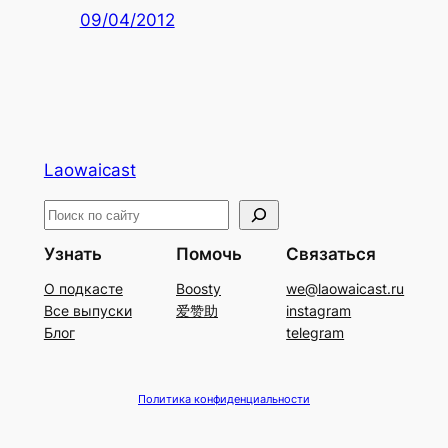
09/04/2012
Laowaicast
П
о
Узнать
Помочь
Связаться
и
О подкасте
Boosty
we@laowaicast.ru
с
Все выпуски
爱赞助
instagram
к
Блог
telegram
Политика конфиденциальности