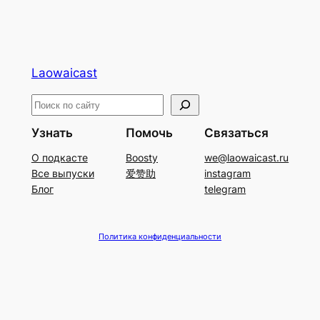
Laowaicast
П
о
Узнать
Помочь
Связаться
и
О подкасте
Boosty
we@laowaicast.ru
с
Все выпуски
爱赞助
instagram
к
Блог
telegram
Политика конфиденциальности