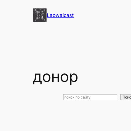
Перейти
к
Laowaicast
содержимому
донор
Поиск
Поис