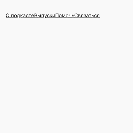
О подкасте
Выпуски
Помочь
Связаться