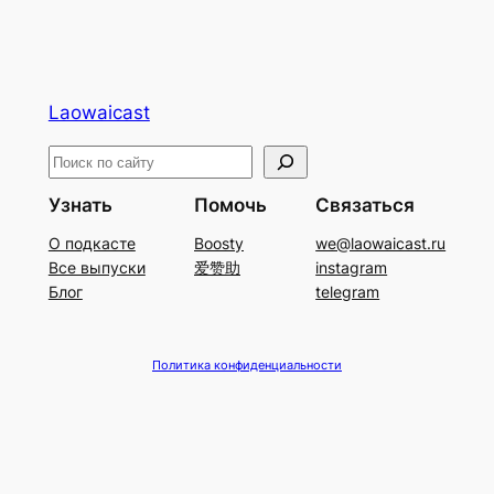
Laowaicast
П
о
Узнать
Помочь
Связаться
и
О подкасте
Boosty
we@laowaicast.ru
с
Все выпуски
爱赞助
instagram
к
Блог
telegram
Политика конфиденциальности