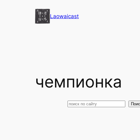
Перейти
к
Laowaicast
содержимому
чемпионка
Поиск
Поис