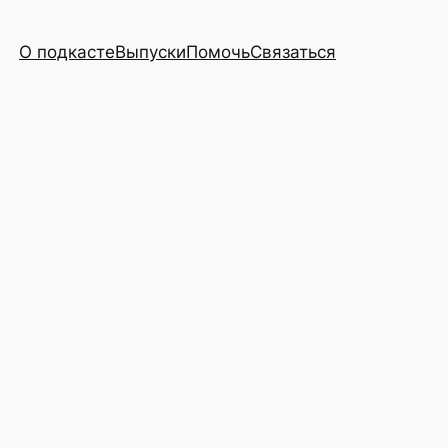
О подкасте
Выпуски
Помочь
Связаться